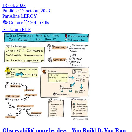
13 oct. 2023
Publié le 13 octobre 2023
Par Aline LEROY
🎭
Culture
💡
Soft Skills
📅
Forum PHP
Observabilité pour les devs - You Build It, You Run