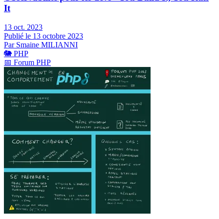
It
13 oct. 2023
Publié le 13 octobre 2023
Par Smaine MILIANNI
🐘
PHP
📅
Forum PHP