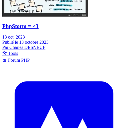
PhpStorm = <3
13 oct. 2023
Publié le 13 octobre 2023
Par Charles DESNEUF
🛠️
Tools
📅
Forum PHP