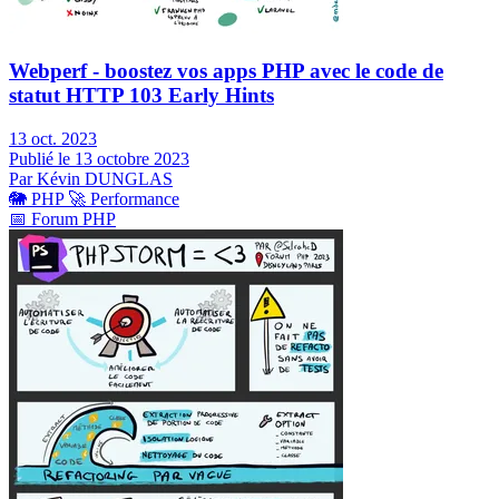
Webperf - boostez vos apps PHP avec le code de
statut HTTP 103 Early Hints
13 oct. 2023
Publié le 13 octobre 2023
Par Kévin DUNGLAS
🐘
PHP
🚀
Performance
📅
Forum PHP