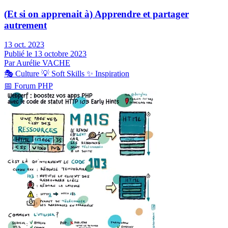
(Et si on apprenait à) Apprendre et partager
autrement
13 oct. 2023
Publié le 13 octobre 2023
Par Aurélie VACHE
🎭
Culture
💡
Soft Skills
✨
Inspiration
📅
Forum PHP