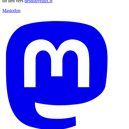
un lien vers
desnouveaux.fr
.
Mastodon